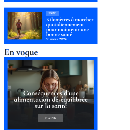
SOINS
Kilomètres à marcher
quotidiennement
pour maintenir une
bonne santé
10 mars 2026
En vogue
Conséquences d’une
alimentation déséquilibrée
sur la santé
SOINS