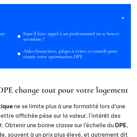
our
Faut-il faire appel à un professionnel ou se lancer
soi-même ?
Aides financières, pièges à éviter et conseils pour
réussir votre optimisation DPE
 DPE change tout pour votre logement
tique
ne se limite plus à une formalité lors d’une
ettre affichée pèse sur la valeur, l’intérêt des
. Obtenir une bonne classe sur l’échelle du
DPE
,
de, souvent à un prix plus élevé, et autrement dit