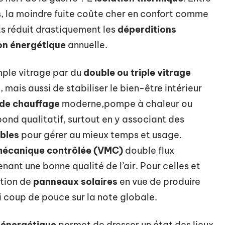
s, la moindre fuite coûte cher en confort comme
ts réduit drastiquement les
déperditions
n énergétique
annuelle.
mple vitrage par du
double ou triple vitrage
, mais aussi de stabiliser le bien-être intérieur
de chauffage
moderne,pompe à chaleur ou
nd qualitatif, surtout en y associant des
bles
pour gérer au mieux temps et usage.
 mécanique contrôlée (VMC)
double flux
nant une bonne qualité de l’air. Pour celles et
lation de
panneaux solaires
en vue de produire
ai coup de pouce sur la note globale.
 énergétique
permet de dresser un état des lieux