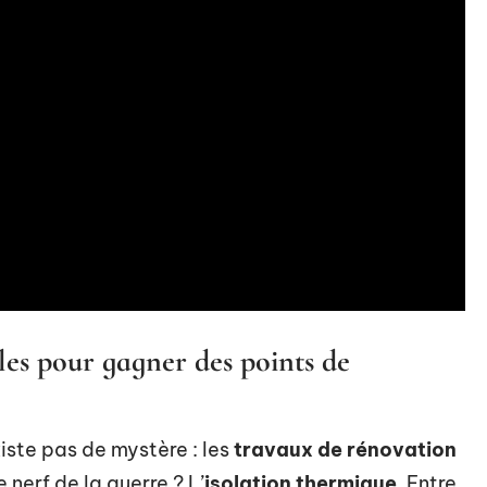
es pour gagner des points de
xiste pas de mystère : les
travaux de rénovation
e nerf de la guerre ? L’
isolation thermique
. Entre