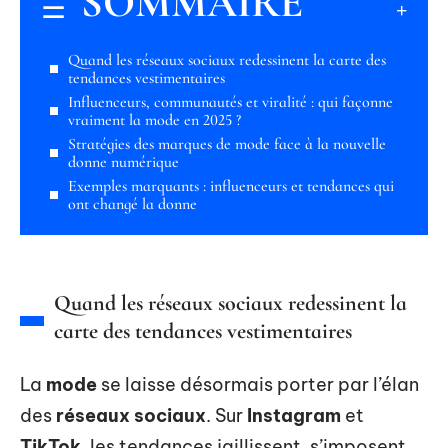
SOMMAIRE
Quand les réseaux sociaux redessinent la carte des
tendances vestimentaires
Influenceurs, communautés et viralité : qui façonne
vraiment la mode en 2025 ?
Stratégies des marques de mode face à la nouvelle
donne numérique
Exemples marquants : influenceurs et tendances qui
ont changé la donne
Quand les réseaux sociaux redessinent la
carte des tendances vestimentaires
La
mode
se laisse désormais porter par l’élan
des
réseaux sociaux
. Sur
Instagram
et
TikTok
, les tendances jaillissent, s’imposent,