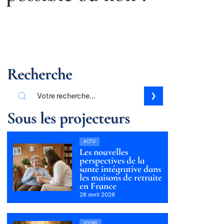
Recherche
Sous les projecteurs
ACTU
Les nouvelles
perspectives de la
santé intégrative dans
les maisons de retraite
en France
28 avril 2026
SOINS