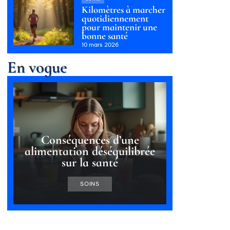
Kilomètres à marcher
quotidiennement
pour maintenir une
bonne santé
10 mars 2026
En vogue
Conséquences d’une
alimentation déséquilibrée
sur la santé
SOINS