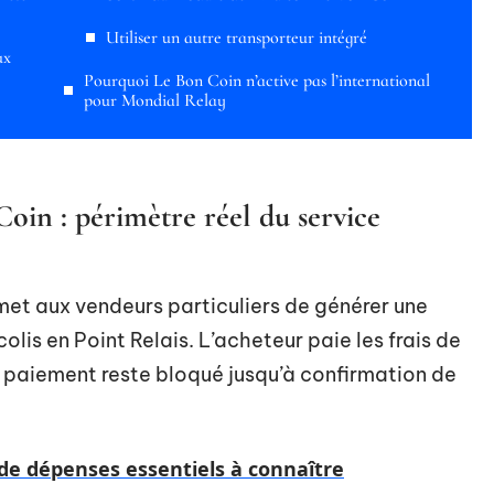
Utiliser un autre transporteur intégré
ux
Pourquoi Le Bon Coin n’active pas l’international
pour Mondial Relay
in : périmètre réel du service
met aux vendeurs particuliers de générer une
lis en Point Relais. L’acheteur paie les frais de
e paiement reste bloqué jusqu’à confirmation de
 de dépenses essentiels à connaître