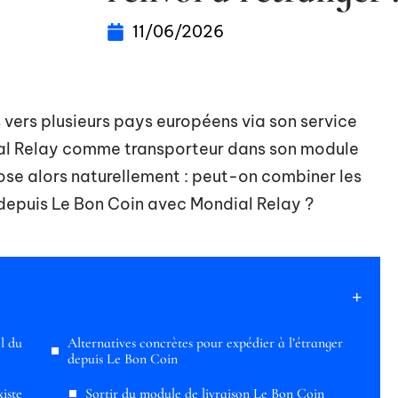
11/06/2026
vers plusieurs pays européens via son service
ial Relay comme transporteur dans son module
pose alors naturellement : peut-on combiner les
 depuis Le Bon Coin avec Mondial Relay ?
l du
Alternatives concrètes pour expédier à l’étranger
depuis Le Bon Coin
xiste
Sortir du module de livraison Le Bon Coin