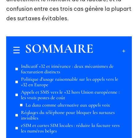
confusion entre ces trois cas génère la plupart
des surtaxes évitables.
SOMMAIRE
Indicatif +32 et itinérance : deux mécanismes de
facturation distincts
Politique d’usage raisonnable sur les appels vers le
+32 en Europe
Appels et SMS vers le +32 hors Union européenne :
les vrais postes de coût
La data comme alternative aux appels voix
Réglages du téléphone pour bloquer les surtaxes
invisibles
eSIM et cartes SIM locales : réduire la facture vers
les numéros belges