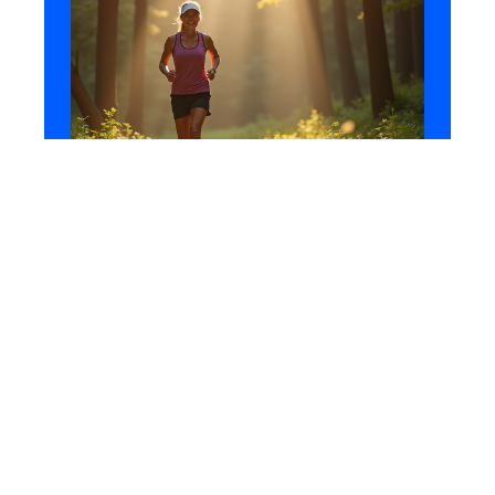
SOINS
Kilomètres à marcher
quotidiennement pour
maintenir une bonne santé
10 mars 2026
En vogue