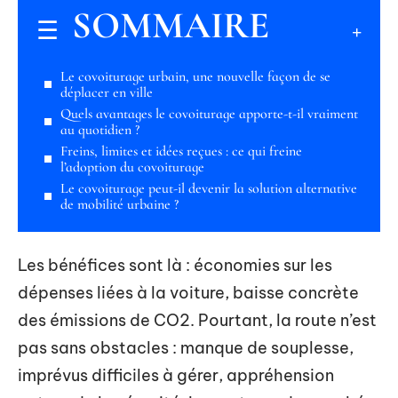
SOMMAIRE
Le covoiturage urbain, une nouvelle façon de se
déplacer en ville
Quels avantages le covoiturage apporte-t-il vraiment
au quotidien ?
Freins, limites et idées reçues : ce qui freine
l’adoption du covoiturage
Le covoiturage peut-il devenir la solution alternative
de mobilité urbaine ?
Les bénéfices sont là : économies sur les
dépenses liées à la voiture, baisse concrète
des émissions de CO2. Pourtant, la route n’est
pas sans obstacles : manque de souplesse,
imprévus difficiles à gérer, appréhension