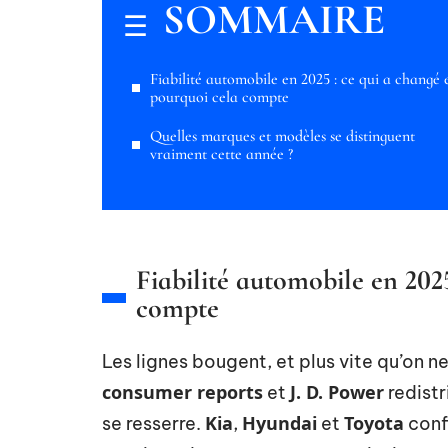
SOMMAIRE
Fiabilité automobile en 2025 : ce qui a changé 
pourquoi cela compte
Quelles marques et modèles se distinguent
vraiment cette année ?
Fiabilité automobile en 202
compte
Les lignes bougent, et plus vite qu’on n
consumer reports
J. D. Power
et
redistr
Kia
Hyundai
Toyota
se resserre.
,
et
confi