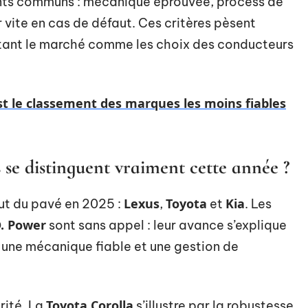
ints communs : mécanique éprouvée, process de
 vite en cas de défaut. Ces critères pèsent
ntant le marché comme les choix des conducteurs
est le classement des marques les moins fiables
se distinguent vraiment cette année ?
Lexus
Toyota
Kia
ut du pavé en 2025 :
,
et
. Les
D. Power
sont sans appel : leur avance s’explique
 une mécanique fiable et une gestion de
Toyota Corolla
rité. La
s’illustre par la robustesse