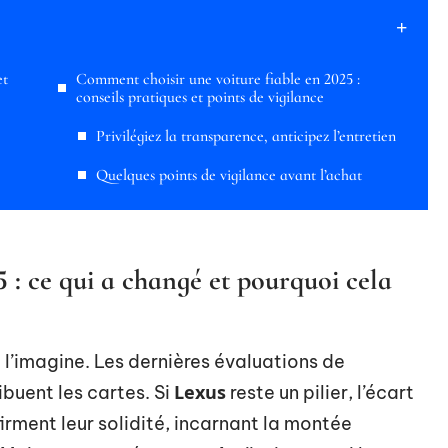
et
Comment choisir une voiture fiable en 2025 :
conseils pratiques et points de vigilance
Privilégiez la transparence, anticipez l’entretien
Quelques points de vigilance avant l’achat
5 : ce qui a changé et pourquoi cela
e l’imagine. Les dernières évaluations de
Lexus
ibuent les cartes. Si
reste un pilier, l’écart
rment leur solidité, incarnant la montée