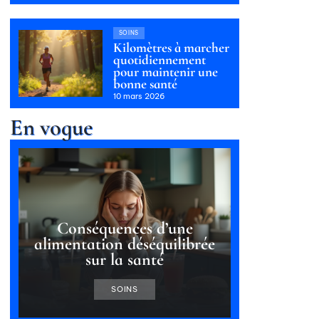
SOINS
Kilomètres à marcher
quotidiennement
pour maintenir une
bonne santé
10 mars 2026
En vogue
Conséquences d’une
alimentation déséquilibrée
sur la santé
SOINS