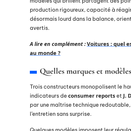
modèles qui brillent partagent des po
production rigoureux, capacité à réagir
désormais lourd dans la balance, orie
avertis.
A lire en complément :
Voitures : quel 
au monde ?
Quelles marques et modèles 
Trois constructeurs monopolisent le ha
consumer reports
J. 
indicateurs de
et
par une maîtrise technique redoutable,
l’entretien sans surprise.
Quelques modèles imposent leur régula