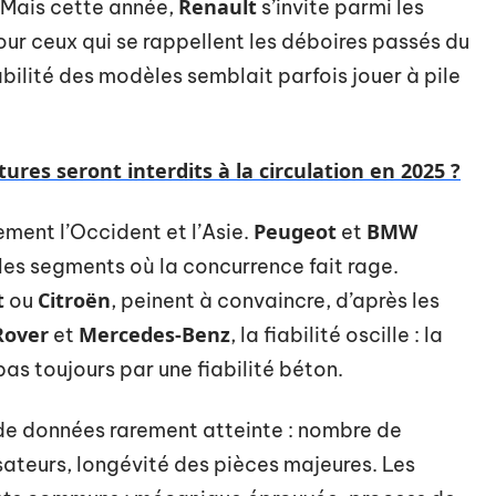
Renault
 Mais cette année,
s’invite parmi les
ur ceux qui se rappellent les déboires passés du
iabilité des modèles semblait parfois jouer à pile
ures seront interdits à la circulation en 2025 ?
Peugeot
BMW
ement l’Occident et l’Asie.
et
les segments où la concurrence fait rage.
t
Citroën
ou
, peinent à convaincre, d’après les
Rover
Mercedes-Benz
et
, la fiabilité oscille : la
as toujours par une fiabilité béton.
de données rarement atteinte : nombre de
lisateurs, longévité des pièces majeures. Les