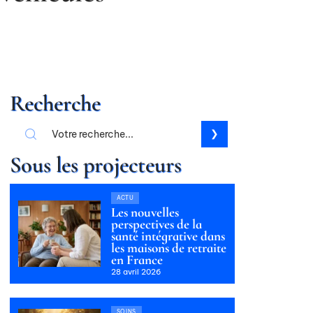
Recherche
Sous les projecteurs
ACTU
Les nouvelles
perspectives de la
santé intégrative dans
les maisons de retraite
en France
28 avril 2026
SOINS