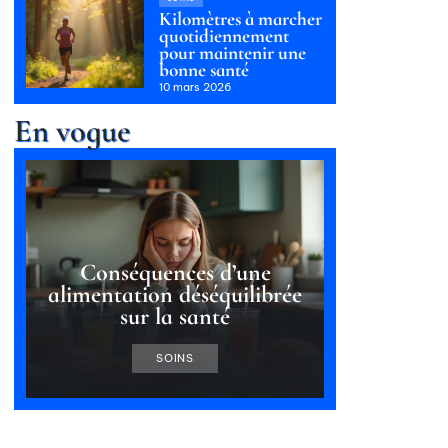
Kilomètres à marcher
quotidiennement
pour maintenir une
bonne santé
10 mars 2026
En vogue
Conséquences d’une
alimentation déséquilibrée
sur la santé
SOINS