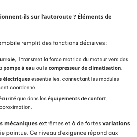
onnent-ils sur l’autoroute ? Éléments de
mobile remplit des fonctions décisives :
urroie
, il transmet la force motrice du moteur vers des
pompe à eau
compresseur de climatisation
la
ou le
.
s électriques
essentielles, connectant les modules
ment coordonné.
écurité
équipements de confort
que dans les
,
approximation.
es mécaniques
variations
extrêmes et à de fortes
ie pointue. Ce niveau d’exigence répond aux