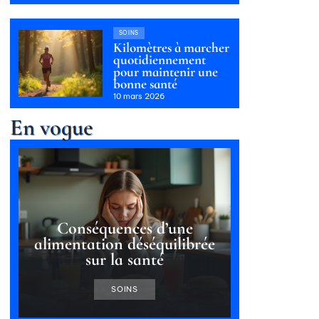
SOINS
Kilomètres à marcher
quotidiennement
pour maintenir une
bonne santé
10 mars 2026
En vogue
Conséquences d’une
alimentation déséquilibrée
sur la santé
SOINS