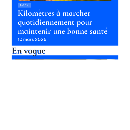
SOINS
Kilomètres à marcher
quotidiennement pour
maintenir une bonne santé
10 mars 2026
En vogue
Conséquences d’une alimentation
déséquilibrée sur la santé
Contact
Mentions Légales
Sitemap
SOINS