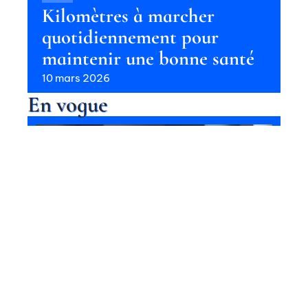
Kilomètres à marcher
quotidiennement pour
maintenir une bonne santé
10 mars 2026
En vogue
Conséquences d’une alimentation
déséquilibrée sur la santé
Contact
Mentions Légales
Sitemap
SOINS
© 2025 | comptoirdencre.fr