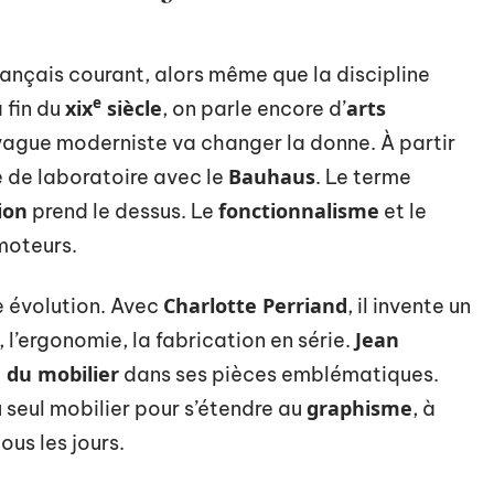
rançais courant, alors même que la discipline
e
xix
siècle
arts
 fin du
, on parle encore d’
 vague moderniste va changer la donne. À partir
Bauhaus
e de laboratoire avec le
. Le terme
ion
fonctionnalisme
prend le dessus. Le
et le
moteurs.
Charlotte Perriand
e évolution. Avec
, il invente un
Jean
 l’ergonomie, la fabrication en série.
n du mobilier
dans ses pièces emblématiques.
graphisme
 seul mobilier pour s’étendre au
, à
ous les jours.