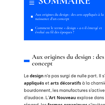
SOMMAIRE
Aux origines du design : des arts appliqués à la
naissance d’un concept
Comment le terme « design » a-t-il émergé et
évolué au fil des époques ?
Aux origines du design : des
concept
design
Le
n’a pas surgi de nulle part. Il 
appliqués
arts décoratifs
et
à la charni
bourdonnent, les manufactures s’activen
Art Nouveau
d’audace. L’
explose dans l
formes organiques
répand, les
s’inviten