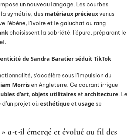
, impose un nouveau langage. Les courbes
matériaux précieux
 la symétrie, des
venus
e l’ébène, l’ivoire et le galuchat au rang
ank
choisissent la sobriété, l’épure, préparant le
el.
enticité de Sandra Baratier séduit TikTok
ctionnalité, s’accélère sous l’impulsion du
liam Morris
en Angleterre. Ce courant irrigue
ubles d’art
objets utilitaires
architecture
,
et
. Le
esthétique
usage
e d’un projet où
et
se
 a-t-il émergé et évolué au fil des