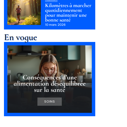
Kilomètres à marcher
quotidiennement
pour maintenir une
bonne santé
10 mars 2026
En vogue
Conséquences d’une
alimentation déséquilibrée
sur la santé
SOINS