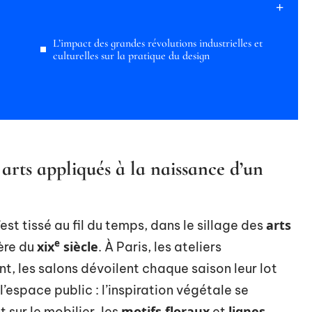
L’impact des grandes révolutions industrielles et
culturelles sur la pratique du design
 arts appliqués à la naissance d’un
arts
s’est tissé au fil du temps, dans le sillage des
e
xix
siècle
ère du
. À Paris, les ateliers
t, les salons dévoilent chaque saison leur lot
’espace public : l’inspiration végétale se
motifs floraux
lignes
t sur le mobilier, les
et