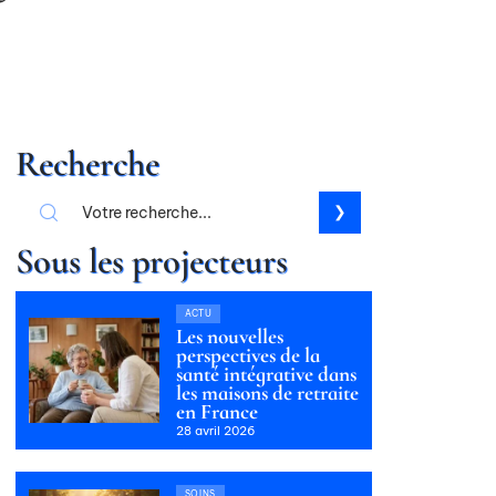
Recherche
Sous les projecteurs
ACTU
Les nouvelles
perspectives de la
santé intégrative dans
les maisons de retraite
en France
28 avril 2026
SOINS