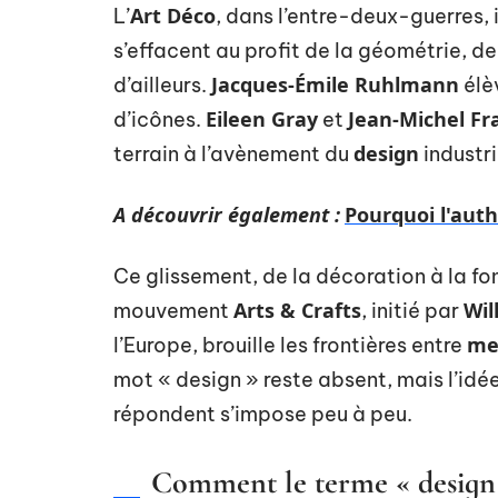
Art Déco
L’
, dans l’entre-deux-guerres
s’effacent au profit de la géométrie, de
Jacques-Émile Ruhlmann
d’ailleurs.
élèv
Eileen Gray
Jean-Michel Fr
d’icônes.
et
design
terrain à l’avènement du
industri
A découvrir également :
Pourquoi l'auth
Ce glissement, de la décoration à la fon
Arts & Crafts
Wil
mouvement
, initié par
me
l’Europe, brouille les frontières entre
mot « design » reste absent, mais l’idé
répondent s’impose peu à peu.
Comment le terme « design »