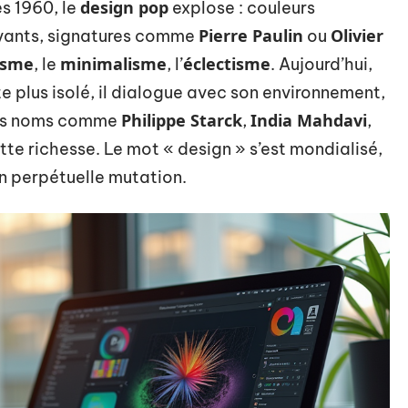
design pop
es 1960, le
explose : couleurs
Pierre Paulin
Olivier
ovants, signatures comme
ou
isme
minimalisme
éclectisme
, le
, l’
. Aujourd’hui,
ste plus isolé, il dialogue avec son environnement,
Philippe Starck
India Mahdavi
 Des noms comme
,
,
ette richesse. Le mot « design » s’est mondialisé,
en perpétuelle mutation.