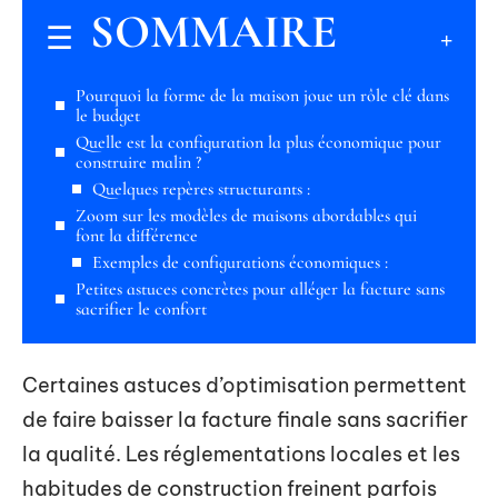
SOMMAIRE
Pourquoi la forme de la maison joue un rôle clé dans
le budget
Quelle est la configuration la plus économique pour
construire malin ?
Quelques repères structurants :
Zoom sur les modèles de maisons abordables qui
font la différence
Exemples de configurations économiques :
Petites astuces concrètes pour alléger la facture sans
sacrifier le confort
Certaines astuces d’optimisation permettent
de faire baisser la facture finale sans sacrifier
la qualité. Les réglementations locales et les
habitudes de construction freinent parfois