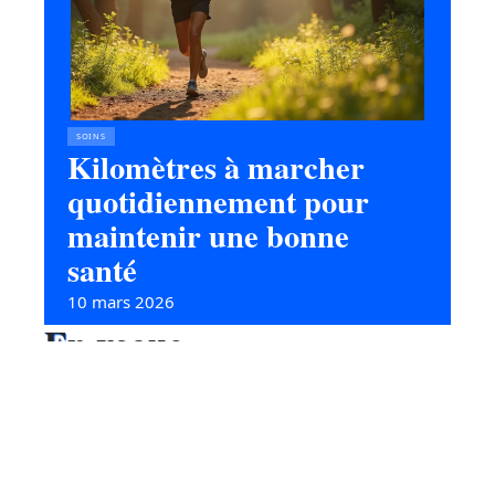
SOINS
Kilomètres à marcher
quotidiennement pour
maintenir une bonne
santé
10 mars 2026
En vogue