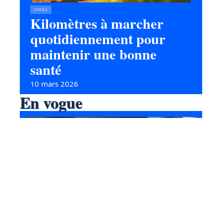
SOINS
Kilomètres à marcher
quotidiennement pour
maintenir une bonne
santé
10 mars 2026
En vogue
Conséquences d’une
alimentation déséquilibrée sur
la santé