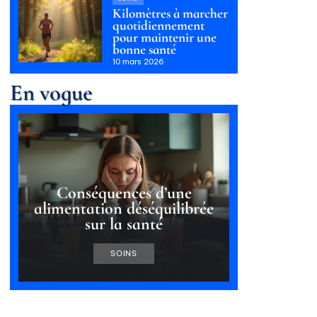
Kilomètres à marcher
quotidiennement
pour maintenir une
bonne santé
10 mars 2026
En vogue
Conséquences d’une
alimentation déséquilibrée
sur la santé
SOINS