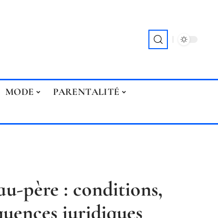
MODE
PARENTALITÉ
u-père : conditions,
uences juridiques