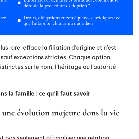
eure
Étapes clés et démarches pratiques : comment se
déroule la procédure d’adoption ?
ter
Droits, obligations et conséquences juridiques : ce
que l’adoption change au quotidien
s rare, efface la filiation d’origine et n’est
t, sauf exceptions strictes. Chaque option
tinctes sur le nom, l’héritage ou l’autorité
s la famille : ce qu'il faut savoir
 une évolution majeure dans la vie
st pas seulement officialiser une relation