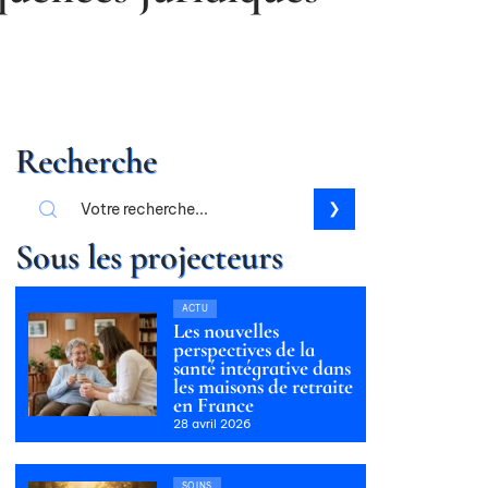
Recherche
Sous les projecteurs
ACTU
Les nouvelles
perspectives de la
santé intégrative dans
les maisons de retraite
en France
28 avril 2026
SOINS